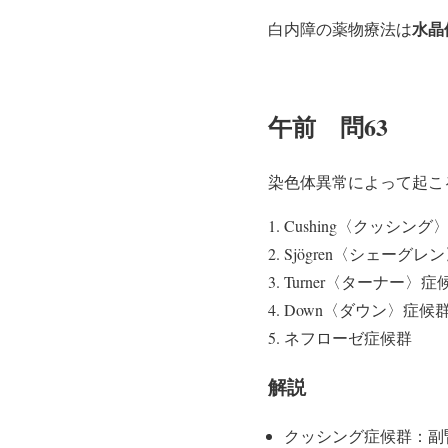
水晶
白内障の薬物療法は
午前 問63
染色体異常によって起こ
Cushing〈クッシング
Sjögren〈シェーグレ
Turner〈ターナー〉症
Down〈ダウン〉症候
ネフローゼ症候群
解説
クッシング症候群：副