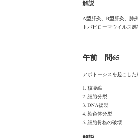
解説
A型肝炎、B型肝炎、肺
トパピローマウイルス感
午前 問65
アポトーシスを起こした
核凝縮
細胞分裂
DNA複製
染色体分裂
細胞骨格の破壊
解説