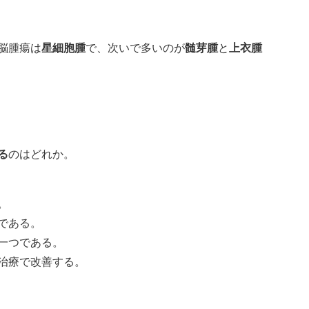
星細胞腫
髄芽腫
上衣腫
脳腫瘍は
で、次いで多いのが
と
る
のはどれか。
。
である。
一つである。
治療で改善する。