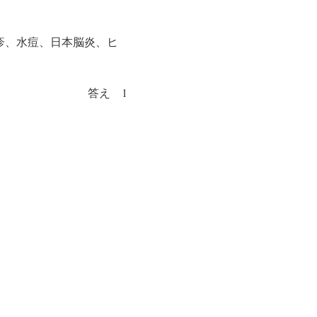
疹、水痘、日本脳炎、ヒ
答え 1