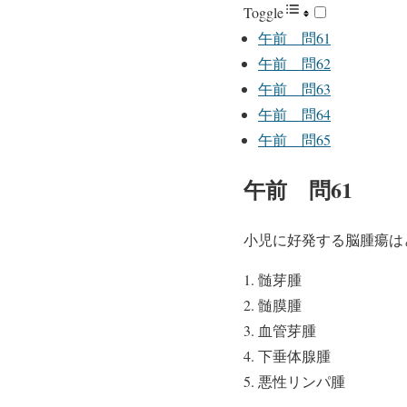
Toggle
午前 問61
午前 問62
午前 問63
午前 問64
午前 問65
午前 問61
小児に好発する脳腫瘍は
髄芽腫
髄膜腫
血管芽腫
下垂体腺腫
悪性リンパ腫