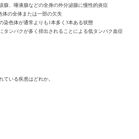
涙腺、唾液腺などの全身の外分泌腺に慢性的炎症
色体の全体または一部の欠失
目の染色体が通常よりも1本多く3本ある状態
にタンパクが多く排出されることによる低タンパク血症
れている疾患はどれか。