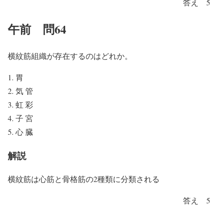
答え 5
午前 問64
横紋筋組織が存在するのはどれか。
胃
気 管
虹 彩
子 宮
心 臓
解説
横紋筋は心筋と骨格筋の2種類に分類される
答え 5