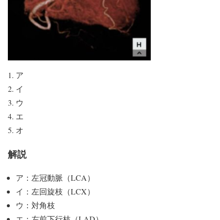
ア
イ
ウ
エ
オ
解説
ア：左冠動脈（LCA）
イ：左回旋枝（LCX）
ウ：対角枝
エ：左前下行枝（LAD）