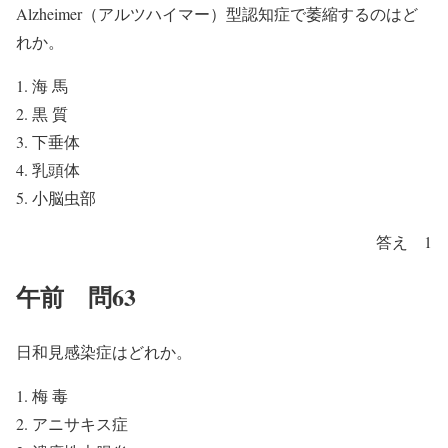
Alzheimer（アルツハイマー）型認知症で萎縮するのはど
れか。
海 馬
黒 質
下垂体
乳頭体
小脳虫部
答え 1
午前 問63
日和見感染症はどれか。
梅 毒
アニサキス症