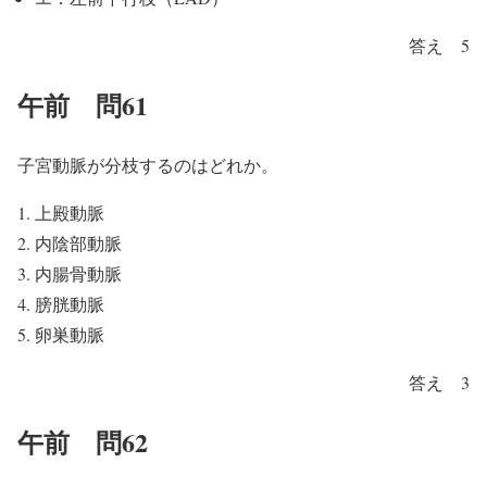
答え 5
午前 問61
子宮動脈が分枝するのはどれか。
上殿動脈
内陰部動脈
内腸骨動脈
膀胱動脈
卵巣動脈
答え 3
午前 問62