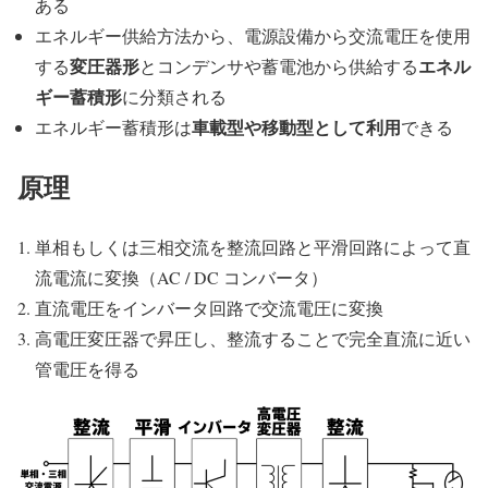
ある
エネルギー供給方法から、電源設備から交流電圧を使用
変圧器形
エネル
する
とコンデンサや蓄電池から供給する
ギー蓄積形
に分類される
車載型や移動型として利用
エネルギー蓄積形は
できる
原理
単相もしくは三相交流を整流回路と平滑回路によって直
流電流に変換（AC / DC コンバータ）
直流電圧をインバータ回路で交流電圧に変換
高電圧変圧器で昇圧し、整流することで完全直流に近い
管電圧を得る