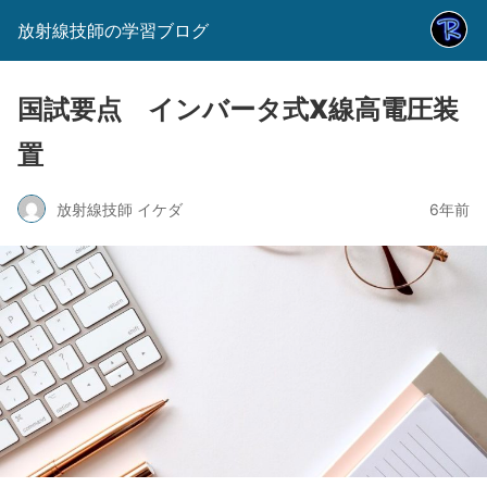
放射線技師の学習ブログ
国試要点 インバータ式X線高電圧装
置
放射線技師 イケダ
6年前