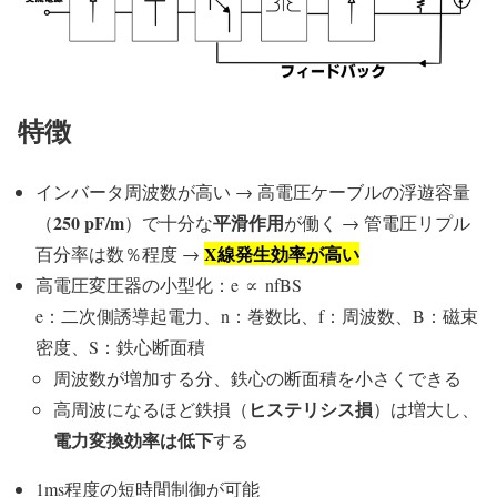
特徴
インバータ周波数が高い → 高電圧ケーブルの浮遊容量
250 pF/m
平滑作用
（
）で十分な
が働く → 管電圧リプル
X線発生効率が高い
百分率は数％程度 →
高電圧変圧器の小型化：e ∝ nfBS
e：二次側誘導起電力、n：巻数比、f：周波数、B：磁束
密度、S：鉄心断面積
周波数が増加する分、鉄心の断面積を小さくできる
ヒステリシス損
高周波になるほど鉄損（
）は増大し、
電力変換効率は低下
する
1ms程度の短時間制御が可能