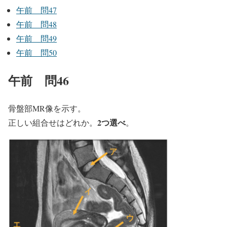
午前 問47
午前 問48
午前 問49
午前 問50
午前 問46
骨盤部MR像を示す。
2つ選べ
正しい組合せはどれか。
。