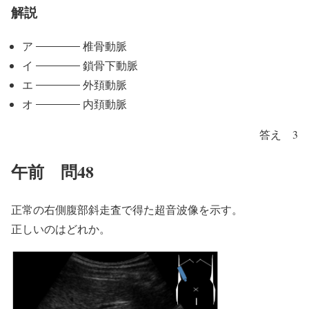
解説
ア
椎骨動脈
イ
鎖骨下動脈
エ
外頚動脈
オ
内頚動脈
答え 3
午前 問48
正常の右側腹部斜走査で得た超音波像を示す。
正しいのはどれか。