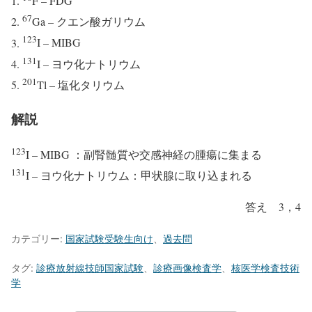
F – FDG
67
Ga – クエン酸ガリウム
123
I – MIBG
131
I – ヨウ化ナトリウム
201
Tl – 塩化タリウム
解説
123
I – MIBG
：副腎髄質や交感神経の腫瘍に集まる
131
I – ヨウ化ナトリウム
：甲状腺に取り込まれる
答え 3，4
カテゴリー:
国家試験受験生向け
、
過去問
タグ:
診療放射線技師国家試験
、
診療画像検査学
、
核医学検査技術
学