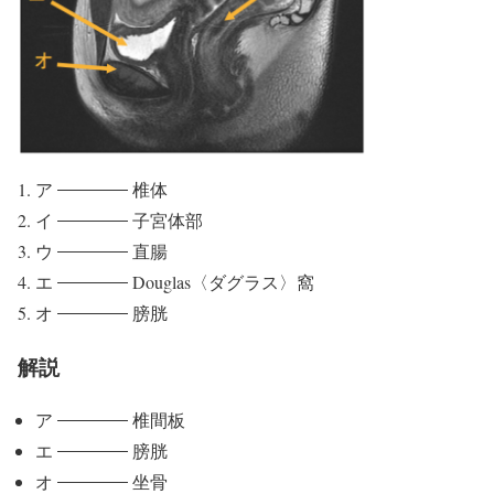
ア
椎体
イ
子宮体部
ウ
直腸
エ
Douglas〈ダグラス〉窩
オ
膀胱
解説
ア
椎間板
エ
膀胱
オ
坐骨