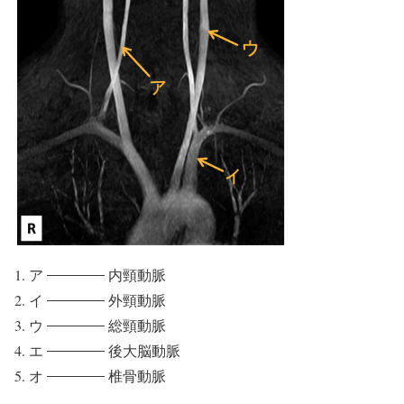
ア
内頸動脈
イ
外頸動脈
ウ
総頸動脈
エ
後大脳動脈
オ
椎骨動脈