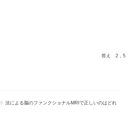
答え 2，5
ndent 〈BOLD〉法による脳のファンクショナルMRIで正しいのはどれ