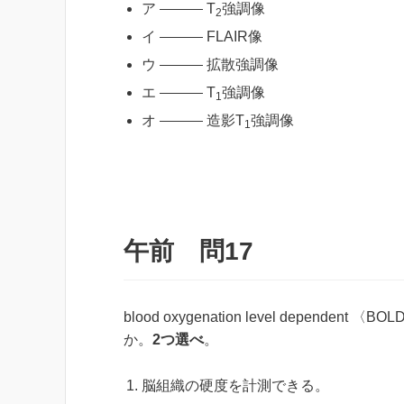
ア
T
強調像
2
イ
FLAIR像
ウ
拡散強調像
エ
T
強調像
1
オ
造影T
強調像
1
午前 問17
blood oxygenation level depe
か。
2つ選べ
。
脳組織の硬度を計測できる。