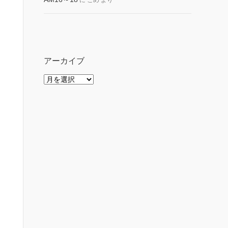
に
こめ
より
アーカイブ
ア
ー
カ
イ
ブ