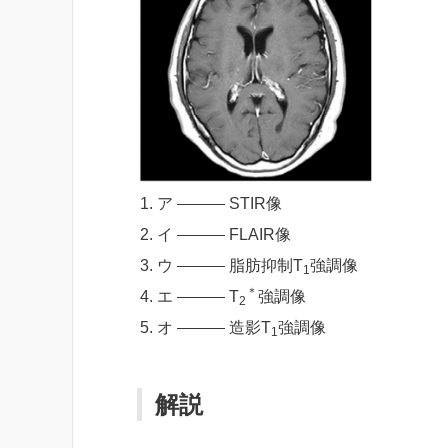
ア
STIR像
イ
FLAIR像
ウ
脂肪抑制T
強調像
1
＊
エ
T
強調像
2
オ
造影T
強調像
1
解説