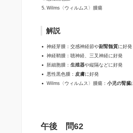
Wilms〈ウィルムス〉腫瘍
解説
神経芽腫：交感神経節や
副腎髄質
に好発
神経鞘腫：聴神経、三叉神経に好発
胚細胞腫：
生殖器
や縦隔などに好発
悪性黒色腫：
皮膚
に好発
Wilms〈ウィルムス〉腫瘍：
小児の腎臓
午後 問62