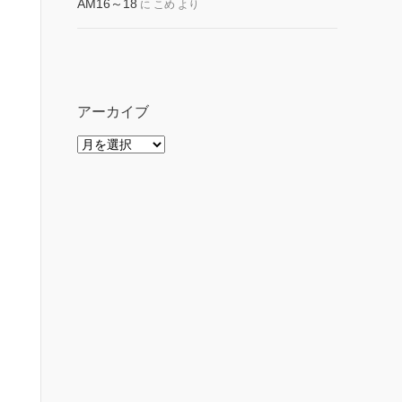
AM16～18
に
こめ
より
アーカイブ
ア
ー
カ
イ
ブ