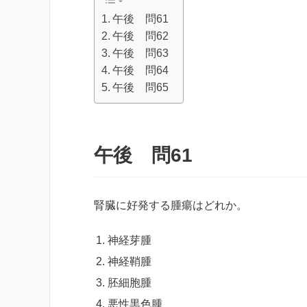
午後 問61
午後 問62
午後 問63
午後 問64
午後 問65
午後 問61
腎臓に好発する腫瘍はどれか。
神経芽腫
神経鞘腫
胚細胞腫
悪性黒色腫