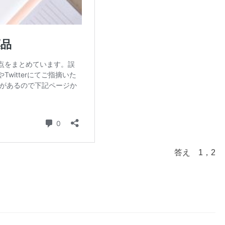
答え 1，2