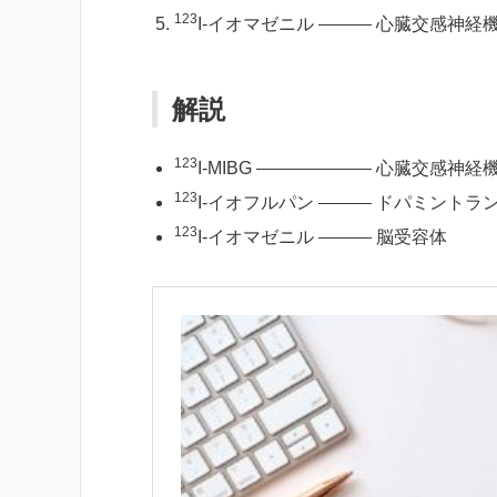
123
I-イオマゼニル
心臓交感神経
解説
123
I-MIBG
心臓交感神経
123
I-イオフルパン
ドパミントラ
123
I-イオマゼニル
脳受容体