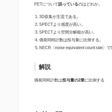
PETについて
誤っている
のはどれか。
3D収集が主流である。
SPECTより感度が高い。
SPECTより空間分解能が高い。
偶発同時計数は投与量に比例する。
NECR〈noise equivalent count r
解説
偶発同時計数は
投与量の2乗
に比例する