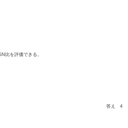
ate〉でSN比を評価できる。
答え 4