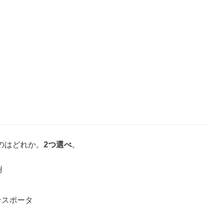
のはどれか。
2つ選べ
。
謝
ンスポータ