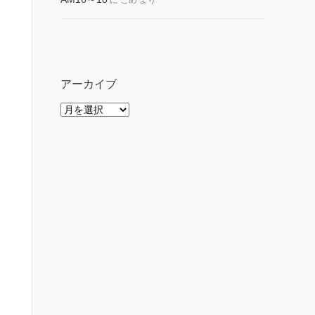
に
こめ
より
アーカイブ
ア
ー
カ
イ
ブ