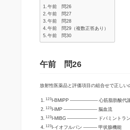
午前 問26
午前 問27
午前 問28
午前 問29（複数正答あり）
午前 問30
午前 問26
放射性医薬品と評価項目の組合せで正しい
123
I-BMIPP
心筋脂肪酸代
123
I-IMP
脳血流
123
I-MIBG
ドパミントラ
123
I-イオフルパン
甲状腺機能