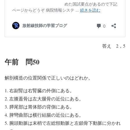
答え 2，5
午前 問50
解剖構造の位置関係で正しいのはどれか。
右副腎は右腎臓の外側にある。
左膝蓋骨は左大腿骨の近位にある。
膵尾部は胃体部の背側にある。
脾彎曲部は横行結腸の近位にある。
腕頭動脈は末梢で左総頸動脈と左鎖骨下動脈に分かれ