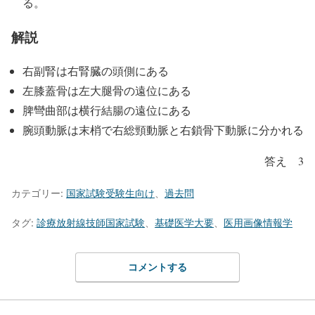
る。
解説
右副腎は右腎臓の頭側にある
左膝蓋骨は左大腿骨の遠位にある
脾彎曲部は横行結腸の遠位にある
腕頭動脈は末梢で右総頸動脈と右鎖骨下動脈に分かれる
答え 3
カテゴリー:
国家試験受験生向け
、
過去問
タグ:
診療放射線技師国家試験
、
基礎医学大要
、
医用画像情報学
コメントする