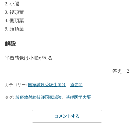
小脳
後頭葉
側頭葉
頭頂葉
解説
平衡感覚は小脳が司る
答え 2
カテゴリー:
国家試験受験生向け
、
過去問
タグ:
診療放射線技師国家試験
、
基礎医学大要
コメントする