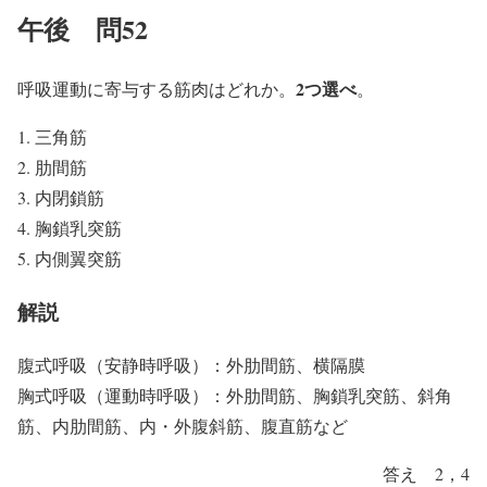
午後 問52
2つ選べ
呼吸運動に寄与する筋肉はどれか。
。
三角筋
肋間筋
内閉鎖筋
胸鎖乳突筋
内側翼突筋
解説
腹式呼吸（安静時呼吸）：外肋間筋、横隔膜
胸式呼吸（運動時呼吸）：外肋間筋、胸鎖乳突筋、斜角
筋、内肋間筋、内・外腹斜筋、腹直筋など
答え 2，4