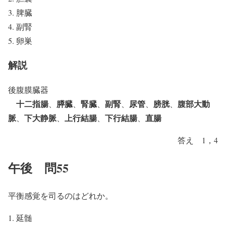
脾臓
副腎
卵巣
解説
後腹膜臓器
十二指腸
膵臓
腎臓
副腎
尿管
膀胱
腹部大動
、
、
、
、
、
、
脈
下大静脈
上行結腸
下行結腸
直腸
、
、
、
、
答え 1，4
午後 問55
平衡感覚を司るのはどれか。
延髄