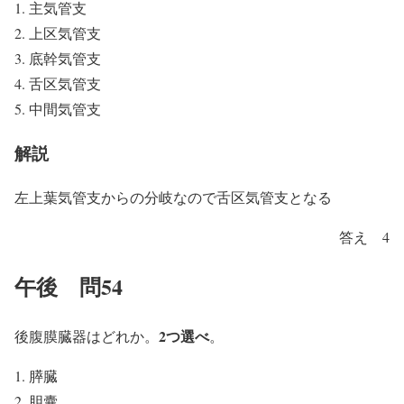
主気管支
上区気管支
底幹気管支
舌区気管支
中間気管支
解説
左上葉気管支からの分岐なので舌区気管支となる
答え 4
午後 問54
2つ選べ
後腹膜臓器はどれか。
。
膵臓
胆囊