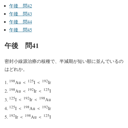
午後 問42
午後 問43
午後 問44
午後 問45
午後 問41
密封小線源治療の核種で、半減期が短い順に並んでいるの
はどれか。
198
125
192
Au ＜
I ＜
Ir
198
192
125
Au ＜
Ir ＜
I
125
192
198
I ＜
Ir ＜
Au
125
198
192
I ＜
Au ＜
Ir
192
198
125
Ir ＜
Au ＜
I