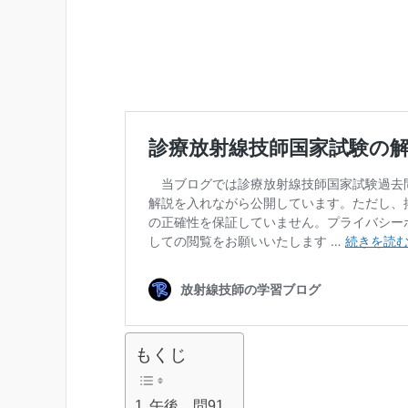
もくじ
午後 問91