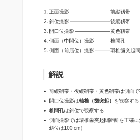
正面撮影
前縦靱帯
斜位撮影
後縦靱帯
開口位撮影
黄色靱帯
側面（中間位）撮影
椎間孔
側面（前屈位）撮影
環椎歯突起
解説
前縦靭帯・後縦靭帯・黄色靭帯は側面で
開口位撮影は
軸椎（歯突起）
を観察する
椎間孔
は斜位で観察する
側面撮影では環椎歯突起間距離を正確に
斜位は100 cm）