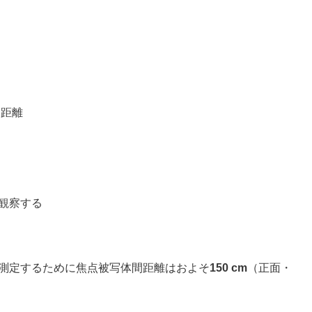
間距離
観察する
測定するために焦点被写体間距離はおよそ
150 cm
（正面・