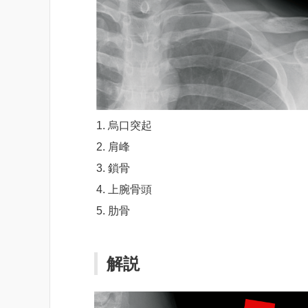
烏口突起
肩峰
鎖骨
上腕骨頭
肋骨
解説