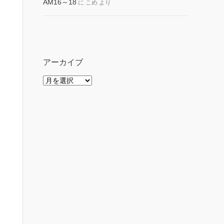
AM16～18
に
こめ
より
アーカイブ
ア
ー
カ
イ
ブ