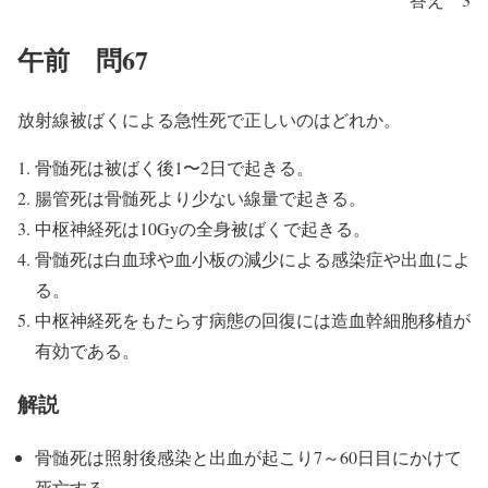
午前 問67
放射線被ばくによる急性死で正しいのはどれか。
骨髄死は被ばく後1〜2日で起きる。
腸管死は骨髄死より少ない線量で起きる。
中枢神経死は10Gyの全身被ばくで起きる。
骨髄死は白血球や血小板の減少による感染症や出血によ
る。
中枢神経死をもたらす病態の回復には造血幹細胞移植が
有効である。
解説
骨髄死は照射後感染と出血が起こり7～60日目にかけて
死亡する