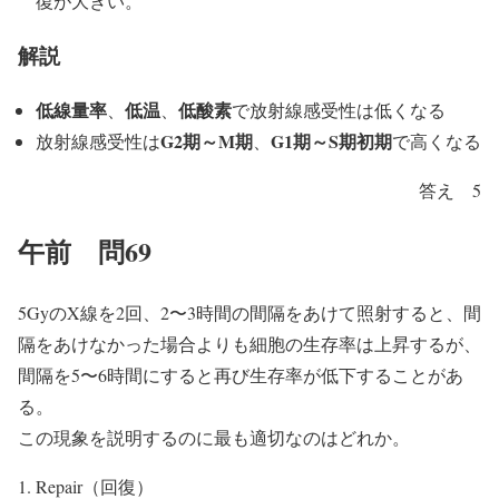
復が大きい。
解説
低線量率
低温
低酸素
、
、
で放射線感受性は低くなる
G2期～M期
G1期～S期初期
放射線感受性は
、
で高くなる
答え 5
午前 問69
5GyのX線を2回、2〜3時間の間隔をあけて照射すると、間
隔をあけなかった場合よりも細胞の生存率は上昇するが、
間隔を5〜6時間にすると再び生存率が低下することがあ
る。
この現象を説明するのに最も適切なのはどれか。
Repair（回復）