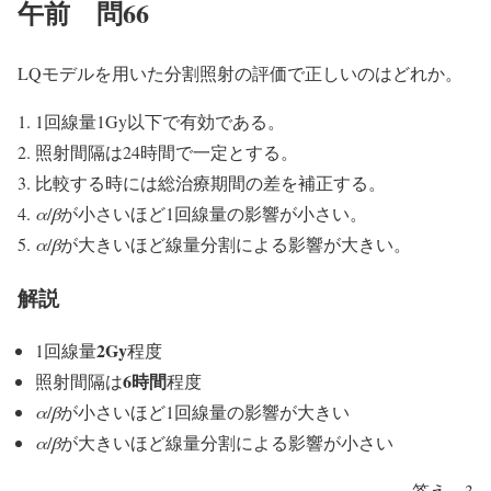
午前 問66
LQモデルを用いた分割照射の評価で正しいのはどれか。
1回線量1Gy以下で有効である。
照射間隔は24時間で一定とする。
比較する時には総治療期間の差を補正する。
α
/
β
が小さいほど1回線量の影響が小さい。
α
/
β
が大きいほど線量分割による影響が大きい。
解説
2Gy
1回線量
程度
6時間
照射間隔は
程度
α
/
β
が小さいほど1回線量の影響が大きい
α
/
β
が大きいほど線量分割による影響が小さい
答え 3