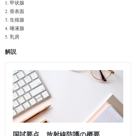
甲状腺
骨表面
生殖腺
唾液腺
乳房
解説