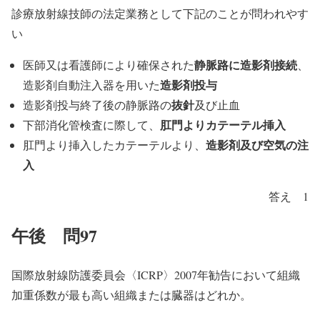
診療放射線技師の法定業務として下記のことが問われやす
い
静脈路に造影剤接続
医師又は看護師により確保された
、
造影剤投与
造影剤自動注入器を用いた
抜針
造影剤投与終了後の静脈路の
及び止血
肛門よりカテーテル挿入
下部消化管検査に際して、
造影剤及び空気の注
肛門より挿入したカテーテルより、
入
答え 1
午後 問97
国際放射線防護委員会〈ICRP〉2007年勧告において組織
加重係数が最も高い組織または臓器はどれか。