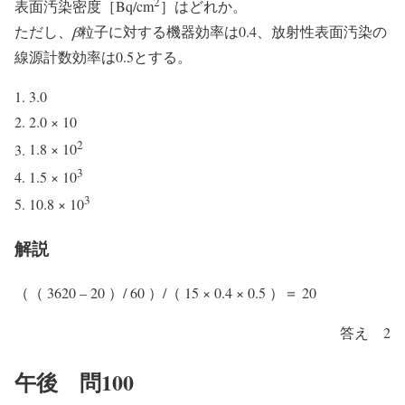
2
表面汚染密度［Bq/cm
］はどれか。
ただし、
β
粒子に対する機器効率は0.4、放射性表面汚染の
線源計数効率は0.5とする。
3.0
2.0 × 10
2
1.8 × 10
3
1.5 × 10
3
10.8 × 10
解説
（（ 3620 – 20 ）/ 60 ）/（ 15 × 0.4 × 0.5 ）＝ 20
答え 2
午後 問100