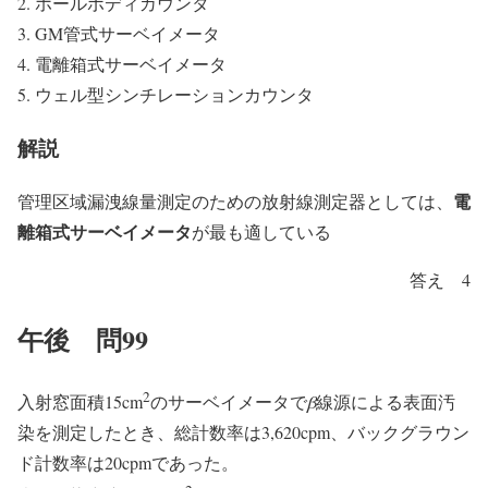
ホールボディカウンタ
GM管式サーベイメータ
電離箱式サーベイメータ
ウェル型シンチレーションカウンタ
解説
電
管理区域漏洩線量測定のための放射線測定器としては、
離箱式サーベイメータ
が最も適している
答え 4
午後 問99
2
入射窓面積15cm
のサーベイメータで
β
線源による表面汚
染を測定したとき、総計数率は3,620cpm、バックグラウン
ド計数率は20cpmであった。