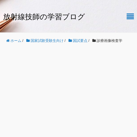
放射線技師の学習ブログ
ホーム
/
国家試験受験生向け
/
国試要点
/
診療画像検査学