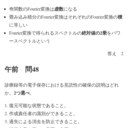
虚数
奇関数のFourier変換は
になる
積
畳み込み積分のFourier変換はそれぞれのFourier変換の
に等しい
絶対値の2乗
Fourier変換で得られるスペクトルの
をパワ
ースペクトルという
答え 2
午前 問48
診療録等の電子保存における見読性の確保の説明はどれ
2つ選べ
か。
。
復元可能な状態であること。
作成責任者の識別ができること。
過失による消去を防止できること。