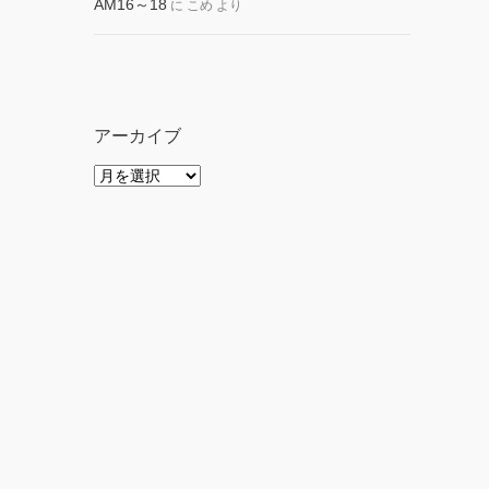
AM16～18
に
こめ
より
アーカイブ
ア
ー
カ
イ
ブ