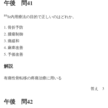
午後 問41
89
Sr内用療法の目的で正しいのはどれか。
骨折予防
腫瘍制御
痛緩和
麻痺改善
予後改善
解説
有痛性骨転移の疼痛治療に用いる
答え 3
午後 問42