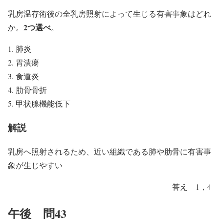
乳房温存術後の全乳房照射によって生じる有害事象はどれ
2つ選べ
か。
。
肺炎
胃潰瘍
食道炎
肋骨骨折
甲状腺機能低下
解説
乳房へ照射されるため、近い組織である肺や肋骨に有害事
象が生じやすい
答え 1，4
午後 問43