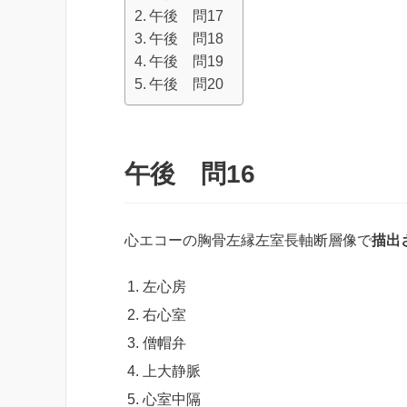
午後 問17
午後 問18
午後 問19
午後 問20
午後 問16
心エコーの胸骨左縁左室長軸断層像で
描出
左心房
右心室
僧帽弁
上大静脈
心室中隔