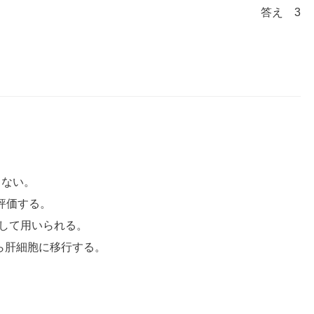
答え 3
しない。
評価する。
として用いられる。
前後から肝細胞に移行する。