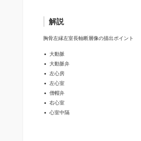
解説
胸骨左縁左室長軸断層像の描出ポイント
大動脈
大動脈弁
左心房
左心室
僧帽弁
右心室
心室中隔