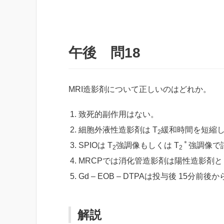
午後 問18
MRI造影剤について正しいのはどれか。
致死的副作用はない。
細胞外液性造影剤は T
緩和時間を短縮
2
＊
SPIOは T
強調像もしくは T
強調像で
2
2
MRCPでは消化管造影剤は陽性造影剤
Gd – EOB – DTPAは投与後 15分
解説