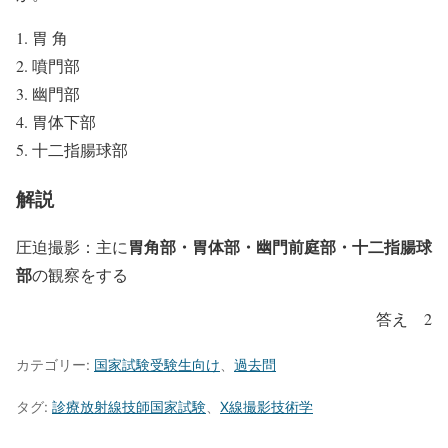
胃 角
噴門部
幽門部
胃体下部
十二指腸球部
解説
胃角部・胃体部・幽門前庭部・十二指腸球
圧迫撮影：主に
部
の観察をする
答え 2
カテゴリー:
国家試験受験生向け
、
過去問
タグ:
診療放射線技師国家試験
、
X線撮影技術学