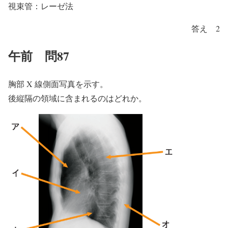
視束管：レーゼ法
答え 2
午前 問87
胸部 X 線側面写真を示す。
後縦隔の領域に含まれるのはどれか。