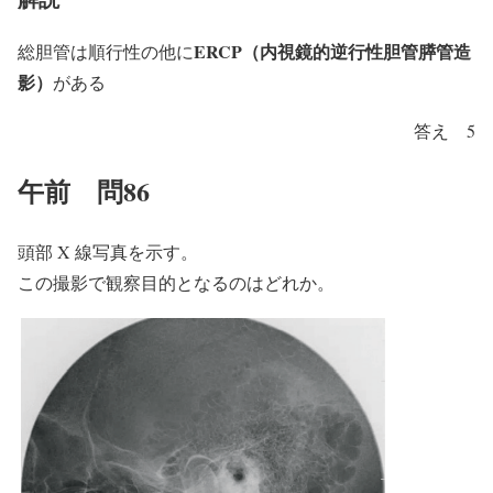
ERCP（内視鏡的逆行性胆管膵管造
総胆管は順行性の他に
影）
がある
答え 5
午前 問86
頭部 X 線写真を示す。
この撮影で観察目的となるのはどれか。