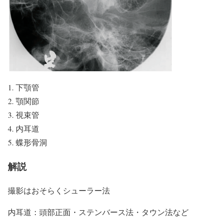
下顎管
顎関節
視束管
内耳道
蝶形骨洞
解説
撮影はおそらくシューラー法
内耳道：頭部正面・ステンバース法・タウン法など