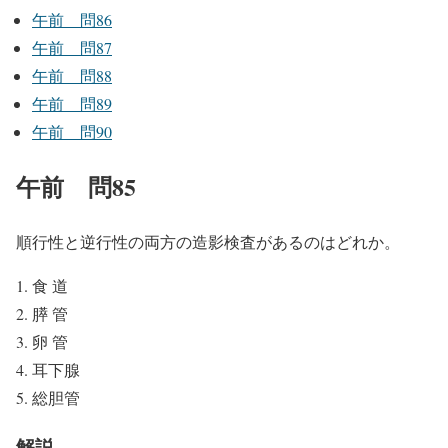
午前 問86
午前 問87
午前 問88
午前 問89
午前 問90
午前 問85
順行性と逆行性の両方の造影検査があるのはどれか。
食 道
膵 管
卵 管
耳下腺
総胆管
解説