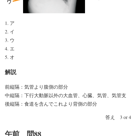
ア
イ
ウ
エ
オ
解説
前縦隔：気管より腹側の部分
中縦隔：下行大動脈以外の大血管、心臓、気管、気管支
後縦隔：食道を含んでこれより背側の部分
答え 3 or 4
午前 問88