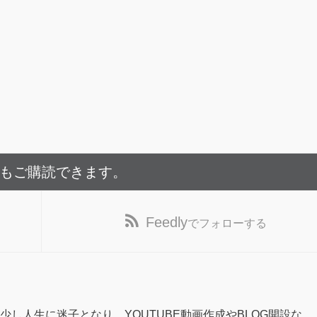
でもご購読できます。
Feedly
でフォローする
少し人生に迷子となり、YOUTUBE動画作成やBLOG開設な