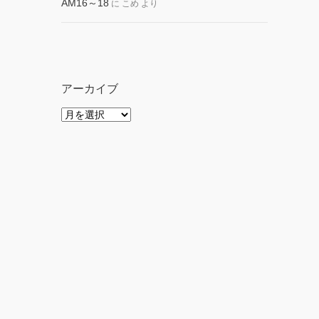
AM16～18
に
こめ
より
アーカイブ
ア
ー
カ
イ
ブ