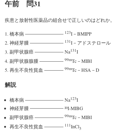
午前 問31
疾患と放射性医薬品の組合せで正しいのはどれか。
123
橋本病
I－BMIPP
131
神経芽腫
I－アドステロール
131
副甲状腺癌
Na
I
99m
副甲状腺腺腫
Tc－MIBI
99m
再生不良性貧血
Tc－HSA－D
解説
123
橋本病
Na
I
神経芽腫
²³I-MIBG
99m
副甲状腺癌
Tc－MIBI
111
再生不良性貧血
InCl
3