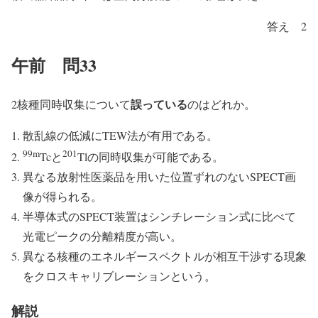
答え 2
午前 問33
誤っている
2核種同時収集について
のはどれか。
散乱線の低減にTEW法が有用である。
99m
201
Tcと
Tlの同時収集が可能である。
異なる放射性医薬品を用いた位置ずれのないSPECT画
像が得られる。
半導体式のSPECT装置はシンチレーション式に比べて
光電ピークの分離精度が高い。
異なる核種のエネルギースペクトルが相互干渉する現象
をクロスキャリブレーションという。
解説