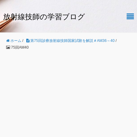
放射線技師の学習ブログ
ホーム
/
第75回診療放射線技師国家試験を解説＃AM36～40
/
75回AM40